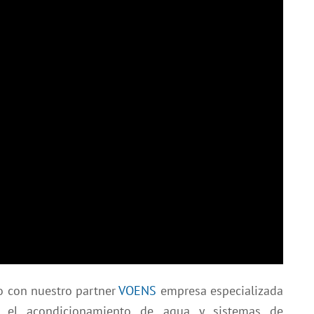
o con nuestro partner
VOENS
empresa especializada
a el acondicionamiento de agua y sistemas de