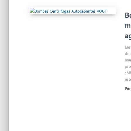
B
m
a
Las
de 
man
pro
sól
est
Po