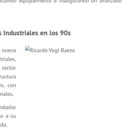
rnizando equipamiento e inaugurando un avanzado
 Industriales en los 90s
a nueva
iales,
 sector
ctura
es, con
nales.
ndador
vo a su
ada.