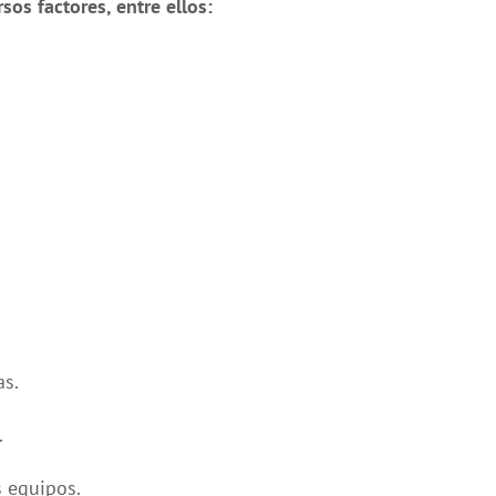
os factores, entre ellos:
as.
.
s equipos.