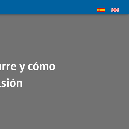
urre y cómo
lsión