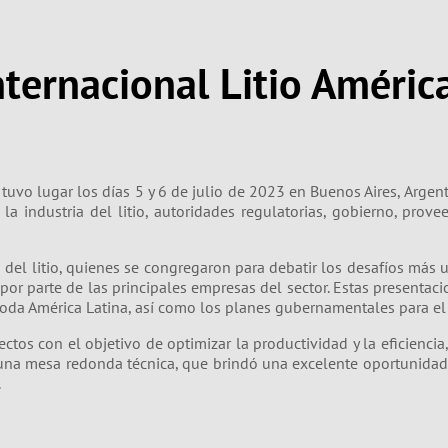
nternacional Litio Améric
 tuvo lugar los días 5 y 6 de julio de 2023 en Buenos Aires, Argen
la industria del litio, autoridades regulatorias, gobierno, prove
a del litio, quienes se congregaron para debatir los desafíos más 
or parte de las principales empresas del sector. Estas presentaci
n toda América Latina, así como los planes gubernamentales para el
ctos con el objetivo de optimizar la productividad y la eficienci
 una mesa redonda técnica, que brindó una excelente oportunidad 
.