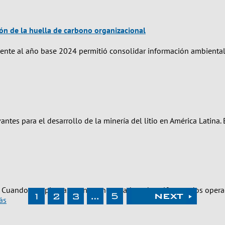
ión de la huella de carbono organizacional
ente al año base 2024 permitió consolidar información ambiental 
antes para el desarrollo de la minería del litio en América Latina.
le. Cuando tres plantas —una concentradora de sulfuros y dos op
ás