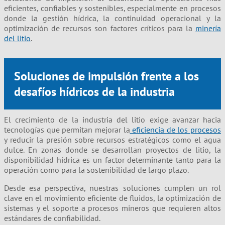
eficientes, confiables y sostenibles, especialmente en procesos
donde la gestión hídrica, la continuidad operacional y la
optimización de recursos son factores críticos para la
minería
del litio
.
Soluciones de impulsión frente a los
desafíos hídricos de la industria
El crecimiento de la industria del litio exige avanzar hacia
tecnologías que permitan mejorar la
eficiencia de los procesos
y reducir la presión sobre recursos estratégicos como el agua
dulce. En zonas donde se desarrollan proyectos de litio, la
disponibilidad hídrica es un factor determinante tanto para la
operación como para la sostenibilidad de largo plazo.
Desde esa perspectiva, nuestras soluciones cumplen un rol
clave en el movimiento eficiente de fluidos, la optimización de
sistemas y el soporte a procesos mineros que requieren altos
estándares de confiabilidad.