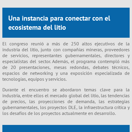
Una instancia para conectar con el
ecosistema del litio
El congreso reunió a más de 250 altos ejecutivos de la
industria del litio, junto con compañías mineras, proveedores
de servicios, representantes gubernamentales, directores y
especialistas del sector. Además, el programa contempló más
de 20 presentaciones, mesas redondas, debates técnicos,
espacios de networking y una exposición especializada de
tecnologías, equipos y servicios.
Durante el encuentro se abordaron temas clave para la
industria, entre ellos el mercado global del litio, las tendencias
de precios, las proyecciones de demanda, las estrategias
gubernamentales, los proyectos DLE, la infraestructura crítica y
los desafíos de los proyectos actualmente en desarrollo.