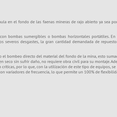
ula en el fondo de las faenas mineras de rajo abierto ya sea por 
on bombas sumergibles o bombas horizontales portátiles. En 
los severos desgastes, la gran cantidad demandada de repuest
o el bombeo directo del material del fondo de la mina, esto sumad
seco sin sufrir daño, no requiere obra civil para su montaje. Adem
ríticas, por lo que, con la utilización de este tipo de equipos, se
on variadores de frecuencia, lo que permite un 100% de flexibili