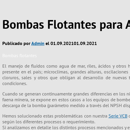
Bombas Flotantes para A
Publicado por
Admin
el
01.09.2021
01.09.2021
Bombas flotantes
El manejo de fluidos como agua de mar, riles, ácidos y otros 
presente en el país; microclimas, grandes alturas, oscilacione
cloruros, sales y otros que obligan al desarrollo de nuevas 
condiciones.
Cuando se generan continuamente grandes diferencias en los niv
faena minera, se expone en estos casos a los equipos de bomb
descarga de la bomba (parámetro medido a través del NPSH dispo
Hemos solucionado estas problemáticas con nuestra
Serie VCB
d
según los diferentes procesos o requerimiento.
Si analizamos en detalle los distintos procesos mencionados y e