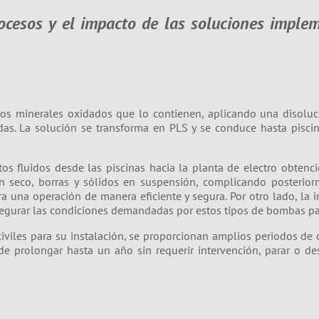
rocesos y el impacto de las soluciones imple
los minerales oxidados que lo contienen, aplicando una disoluc
as. La solución se transforma en PLS y se conduce hasta piscin
tos fluidos desde las piscinas hacia la planta de electro obtenc
 seco, borras y sólidos en suspensión, complicando posteriorme
a una operación de manera eficiente y segura. Por otro lado, la i
segurar las condiciones demandadas por estos tipos de bombas par
civiles para su instalación, se proporcionan amplios periodos de
e prolongar hasta un año sin requerir intervención, parar o des